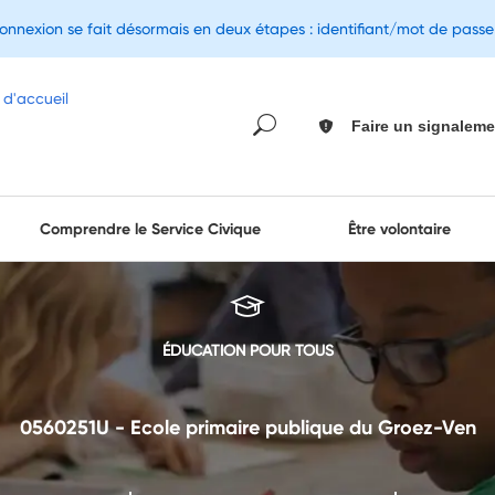
connexion se fait désormais en deux étapes : identifiant/mot de pass
Faire un signaleme
Comprendre le Service Civique
Être volontaire
ÉDUCATION POUR TOUS
0560251U - Ecole primaire publique du Groez-Ven