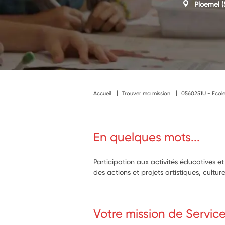
Ploemel
(
Accueil
Trouver ma mission
0560251U - Ecole
En quelques mots...
Participation aux activités éducatives e
des actions et projets artistiques, culture
Votre mission de Servic