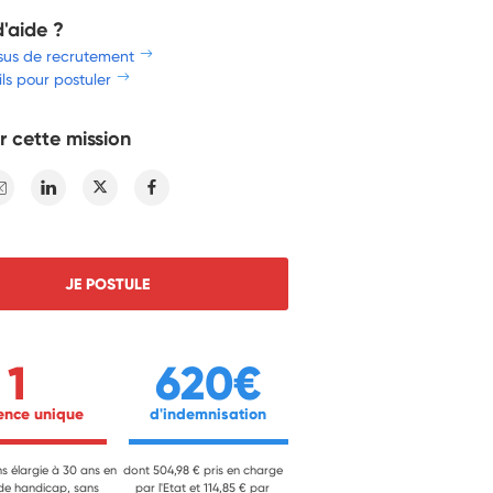
d'aide ?
sus de recrutement
ls pour postuler
r cette mission
E-mail
Linkedin
Twitter
Facebook
JE POSTULE
1
620€
ience unique 
 d'indemnisation 
ns élargie à 30 ans en
dont 504,98 € pris en charge
 de handicap, sans
par l'Etat et 114,85 € par