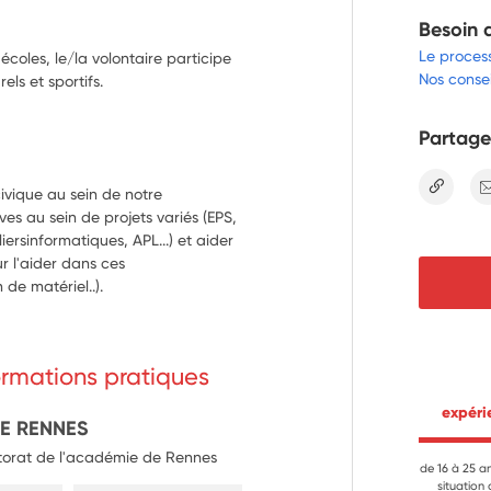
Besoin 
Le proces
coles, le/la volontaire participe
Nos consei
els et sportifs.
Partage
lien
ivique au sein de notre 
s au sein de projets variés (EPS, 
iersinformatiques, APL...) et aider 
 l'aider dans ces 
 de matériel..).
formations pratiques
 expér
DE RENNES
ctorat de l'académie de Rennes
de 16 à 25 a
situation