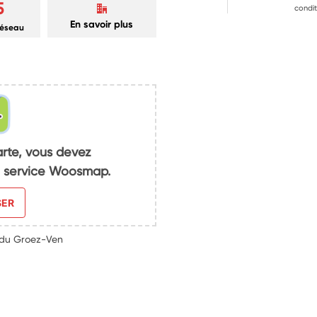
5
condit
En savoir plus
réseau
arte, vous devez
du service Woosmap.
SER
 du Groez-Ven