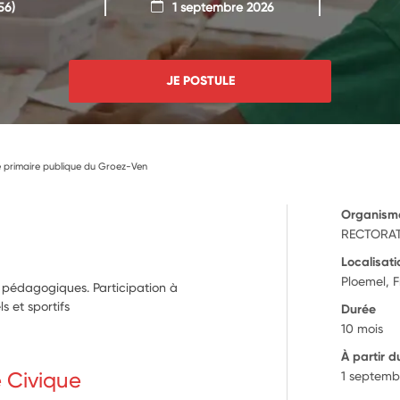
56)
1 septembre 2026
JE POSTULE
 primaire publique du Groez-Ven
Organism
RECTORAT
Localisati
Ploemel, 
t pédagogiques. Participation à
ls et sportifs
Durée
10 mois
À partir d
e Civique
1 septemb