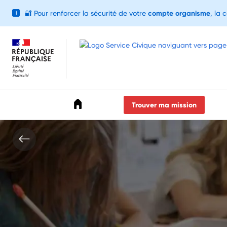
🔐
Pour renforcer la sécurité de votre
compte organisme
, la 
i
Accéder au menu
Accéder au contenu
Accéder au pied de page
Trouver ma mission