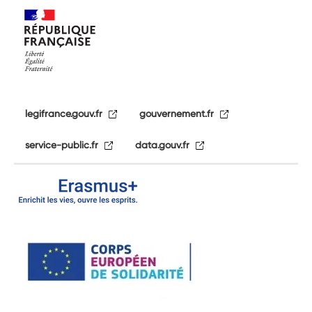
legifrance.gouv.fr
gouvernement.fr
service-public.fr
data.gouv.fr