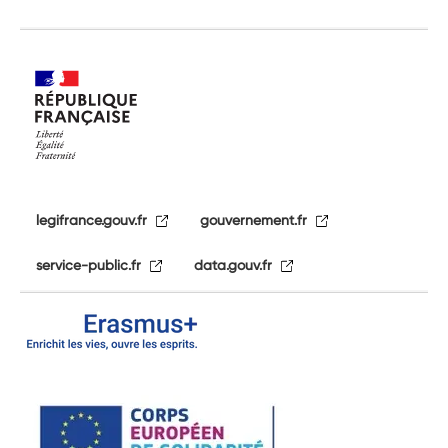
legifrance.gouv.fr
gouvernement.fr
service-public.fr
data.gouv.fr