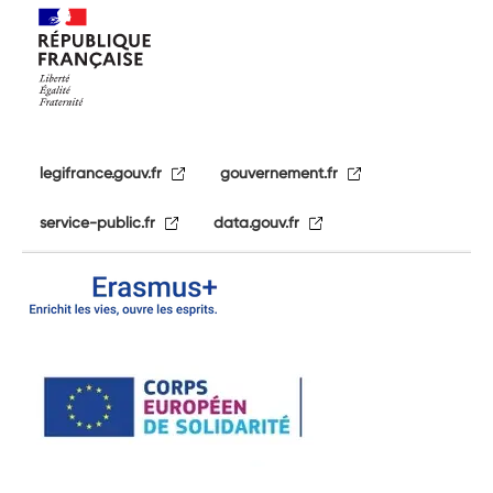
legifrance.gouv.fr
gouvernement.fr
service-public.fr
data.gouv.fr