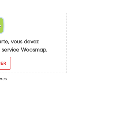
arte, vous devez
du service Woosmap.
SER
ères