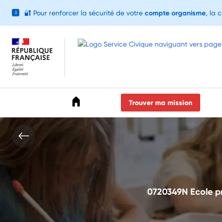
🔐
Pour renforcer la sécurité de votre
compte organisme
, la 
i
Accéder au menu
Accéder au contenu
Accéder au pied de page
Trouver ma mission
0720349N Ecole pr