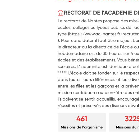
RECTORAT DE l'ACADEMIE D
Le rectorat de Nantes propose des missio
écoles, collèges ou lycées publics de l’a
type (https://www.ac-nantes.fr/recrute
). Pour candidater il faut être majeur. L'
le directeur ou la directrice de l'école 
hebdomadaire est de 30 heures sur 4 ou 5
écoles et des établissements. Vous bénéf
scolaires. L’indemnité est identique à cel
***** L’école doit se fonder sur le respec
dans toutes leurs différences et leur dive
entre les filles et les garçons et la prév
mission contribuera au bien-être des enf
Ils doivent se sentir accueillis, encouragé
réussites et préservés des discours déval
461
322
Missions de l'organisme
Missions du 