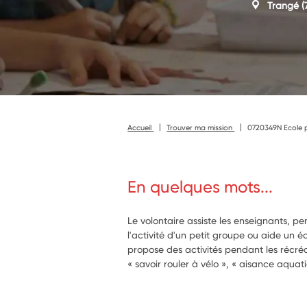
Trangé
(
Accueil
Trouver ma mission
0720349N Ecole p
En quelques mots...
Le volontaire assiste les enseignants, p
l'activité d'un petit groupe ou aide un écol
propose des activités pendant les récréa
« savoir rouler à vélo », « aisance aqua