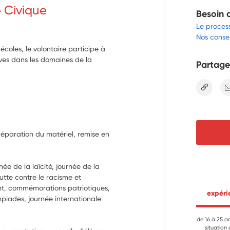
e Civique
Besoin 
Le proces
Nos consei
coles, le volontaire participe à
èves dans les domaines de la
Partage
lien
Préparation du matériel, remise en 
ée de la laïcité, journée de la 
tte contre le racisme et 
t, commémorations patriotiques, 
 expér
piades, journée internationale 
de 16 à 25 a
situation