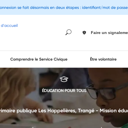
connexion se fait désormais en deux étapes : identifiant/mot de pass
Faire un signaleme
Comprendre le Service Civique
Être volontaire
ÉDUCATION POUR TOUS
imaire publique Les Happelières, Trangé - Mission édu