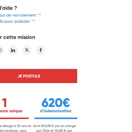
d'aide ?
sus de recrutement
ls pour postuler
r cette mission
E-mail
Linkedin
Twitter
Facebook
JE POSTULE
1
620€
ience unique 
 d'indemnisation 
ns élargie à 30 ans en
dont 504,98 € pris en charge
 de handicap, sans
par l'Etat et 114,85 € par