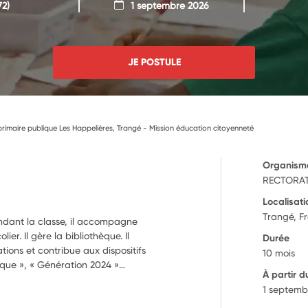
72)
1 septembre 2026
JE POSTULE
rimaire publique Les Happelières, Trangé - Mission éducation citoyenneté
Organism
RECTORAT
Localisati
Trangé, F
endant la classe, il accompagne
ier. Il gère la bibliothèque. Il
Durée
tions et contribue aux dispositifs
10 mois
tique », « Génération 2024 »…
À partir d
1 septemb