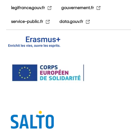
legifrance.gouv.fr
gouvernement.fr
service-public.fr
data.gouv.fr