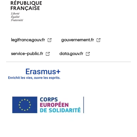
legifrance.gouv.fr
gouvernement.fr
service-public.fr
data.gouv.fr