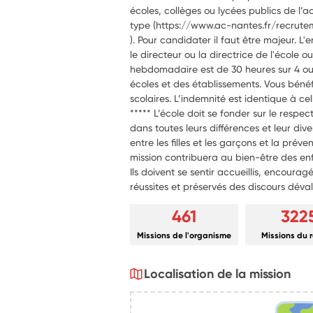
écoles, collèges ou lycées publics de l’a
type (https://www.ac-nantes.fr/recrute
). Pour candidater il faut être majeur. L'
le directeur ou la directrice de l'école 
hebdomadaire est de 30 heures sur 4 ou 5
écoles et des établissements. Vous bénéf
scolaires. L’indemnité est identique à cel
***** L’école doit se fonder sur le respec
dans toutes leurs différences et leur dive
entre les filles et les garçons et la prév
mission contribuera au bien-être des enf
Ils doivent se sentir accueillis, encouragé
réussites et préservés des discours déval
461
322
Missions de l'organisme
Missions du 
Localisation de la mission