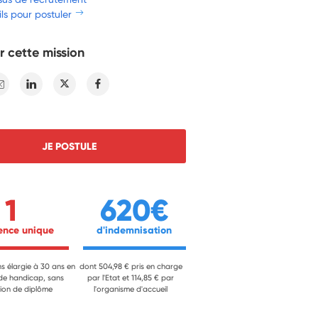
ls pour postuler
r cette mission
E-mail
Linkedin
Twitter
Facebook
JE POSTULE
1
620€
ience unique 
 d'indemnisation 
ns élargie à 30 ans en
dont 504,98 € pris en charge
 de handicap, sans
par l'Etat et 114,85 € par
ion de diplôme
l'organisme d'accueil