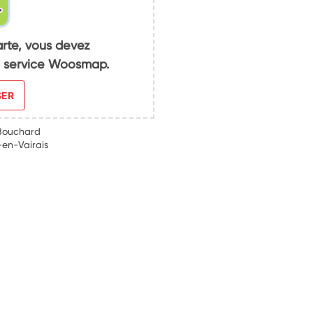
arte, vous devez
du service Woosmap.
SER
 Bouchard
-en-Vairais