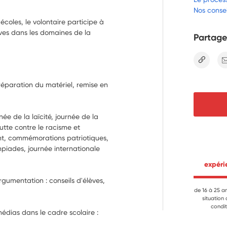
Nos consei
coles, le volontaire participe à
èves dans les domaines de la
Partage
lien
Préparation du matériel, remise en 
ée de la laïcité, journée de la 
tte contre le racisme et 
t, commémorations patriotiques, 
piades, journée internationale 
 expér
rgumentation : conseils d'élèves, 
de 16 à 25 a
situation
condit
dias dans le cadre scolaire : 