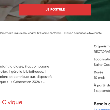
JE POSTULE
lémentaire Claude Bouchard, St Cosme en Vairais - Mission éducation citoyenneté
Organism
RECTORAT
Localisati
Saint-Cos
endant la classe, il accompagne
ier. Il gère la bibliothèque. Il
Durée
tions et contribue aux dispositifs
10 mois
tique », « Génération 2024 »…
À partir d
1 septemb
e Civique
Besoin 
Le proces