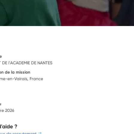
e
 DE l'ACADEMIE DE NANTES
on de la mission
me-en-Vairais, France
u
re 2026
d'aide ?
sus de recrutement