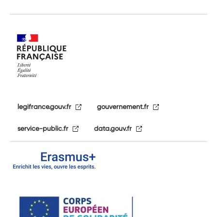
legifrance.gouv.fr
gouvernement.fr
service-public.fr
data.gouv.fr