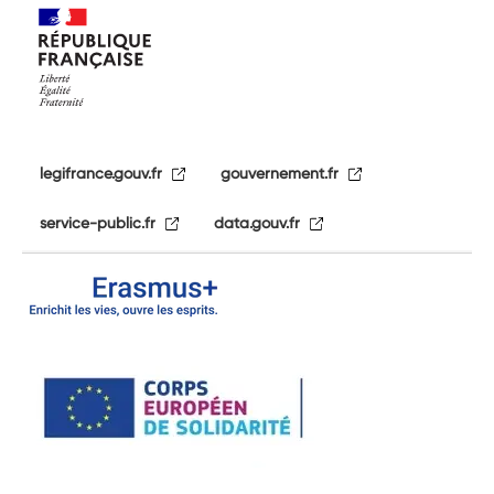
legifrance.gouv.fr
gouvernement.fr
service-public.fr
data.gouv.fr