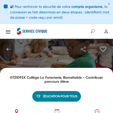
🔐
Pour renforcer la sécurité de votre
compte organisme
, la
i
connexion se fait désormais en deux étapes : identifiant/mot
de passe + code reçu par email.
0721093X Collège La Foresterie, Bonnétable - Contribuer
parcours élève
ÉDUCATION POUR TOUS