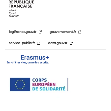
legifrance.gouv.fr
gouvernement.fr
service-public.fr
data.gouv.fr