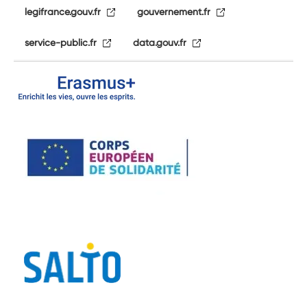
legifrance.gouv.fr
gouvernement.fr
service-public.fr
data.gouv.fr