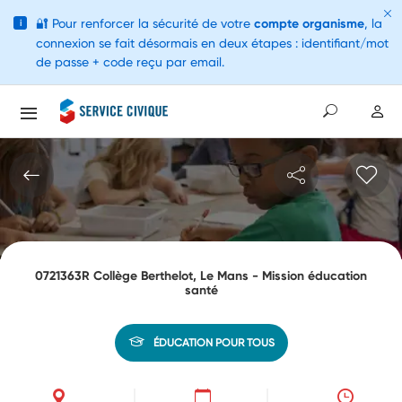
🔐
Pour renforcer la sécurité de votre
compte organisme
, la
i
connexion se fait désormais en deux étapes : identifiant/mot
de passe + code reçu par email.
0721363R Collège Berthelot, Le Mans - Mission éducation
santé
ÉDUCATION POUR TOUS