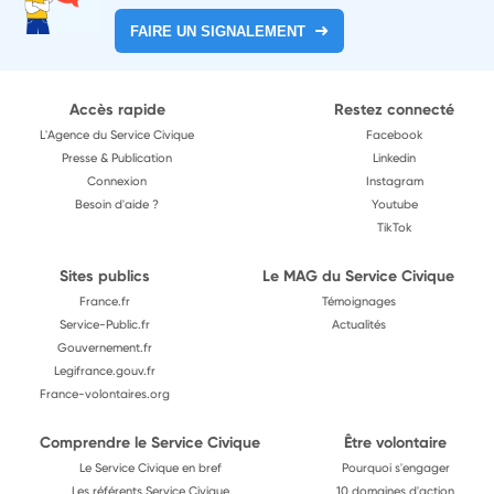
FAIRE UN SIGNALEMENT
Accès rapide
Restez connecté
L'Agence du Service Civique
Facebook
Presse & Publication
Linkedin
Connexion
Instagram
Besoin d'aide ?
Youtube
TikTok
Sites publics
Le MAG du Service Civique
France.fr
Témoignages
Service-Public.fr
Actualités
Gouvernement.fr
Legifrance.gouv.fr
France-volontaires.org
Comprendre le Service Civique
Être volontaire
Le Service Civique en bref
Pourquoi s'engager
Les référents Service Civique
10 domaines d'action