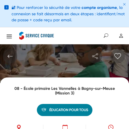
🔐
Pour renforcer la sécurité de votre
compte organisme
, la
i
connexion se fait désormais en deux étapes : identifiant/mot
de passe + code reçu par email.
08 - École primaire Les Vannelles à Bogny-sur-Meuse
(Mission 3)
ÉDUCATION POUR TOUS