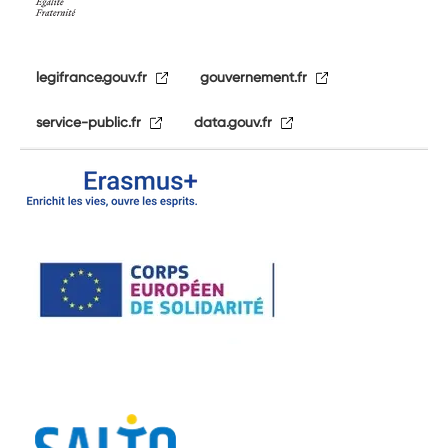
legifrance.gouv.fr
gouvernement.fr
service-public.fr
data.gouv.fr