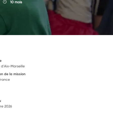
10 mois
e
d'Aix-Marseille
on de la mission
France
u
re 2026