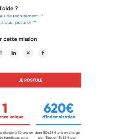
d'aide ?
sus de recrutement
ls pour postuler
r cette mission
E-mail
Linkedin
Twitter
Facebook
JE POSTULE
1
620€
ience unique 
 d'indemnisation 
ns élargie à 30 ans en
dont 504,98 € pris en charge
 de handicap, sans
par l'Etat et 114,85 € par