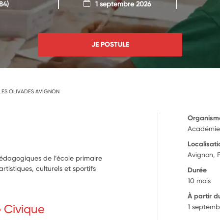
84)
1 septembre 2026
JE POSTULE
LES OLIVADES AVIGNON
Organism
Académie 
Localisati
Avignon, 
pédagogiques de l’école primaire
istiques, culturels et sportifs
Durée
10 mois
À partir d
e Civique
1 septemb