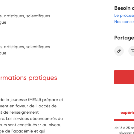
Besoin 
Le proces
artistiques, scientifiques
Nos consei
ngue
Partage
artistiques, scientifiques
lien
ngue
formations pratiques
 de la jeunesse (MENJ) prépare et
ment en faveur de l 'accès de
t de l'enseignement
 expér
re. Les services déconcentrés du
eurs sont constitués : • au niveau
de 16 à 25 a
ège de l'académie et qui
situation