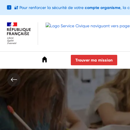
🔐
Pour renforcer la sécurité de votre
compte organisme
, la 
i
Accéder au menu
Accéder au contenu
Accéder au pied de page
Trouver ma mission