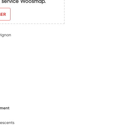
du service Woosmap.
SER
vignon
ement
lescents