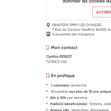
autoriser les cookies 
AUTORI
0840705K EMPU LES OLIVADES
7 Rue du Docteur Geoffroy 84000 A
A proximité des transports
Mon contact
Cynthia RESSOT
TUTRICE VSC
En pratique
1 volontaire
recherché
Accessible
aux plus de 18 ans uniqu
24h à 30h
par semaine
Public(s) bénéficiaire(s)
: Enfants, ado
Actions clés
: Animation, Valorisation