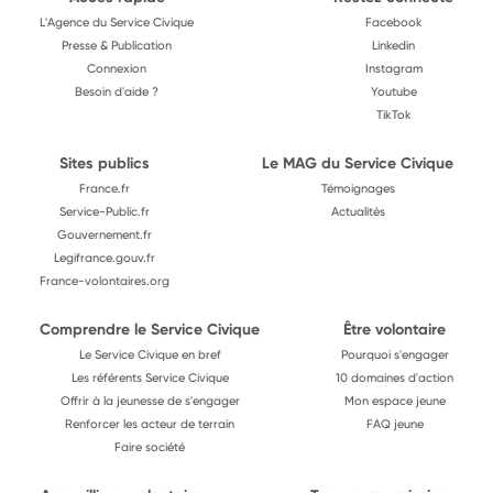
L'Agence du Service Civique
Facebook
Presse & Publication
Linkedin
Connexion
Instagram
Besoin d'aide ?
Youtube
TikTok
Sites publics
Le MAG du Service Civique
France.fr
Témoignages
Service-Public.fr
Actualités
Gouvernement.fr
Legifrance.gouv.fr
France-volontaires.org
Comprendre le Service Civique
Être volontaire
Le Service Civique en bref
Pourquoi s'engager
Les référents Service Civique
10 domaines d'action
Offrir à la jeunesse de s'engager
Mon espace jeune
Renforcer les acteur de terrain
FAQ jeune
Faire société