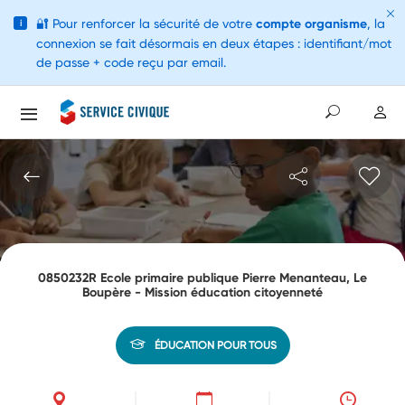
🔐
Pour renforcer la sécurité de votre
compte organisme
, la
i
connexion se fait désormais en deux étapes : identifiant/mot
de passe + code reçu par email.
0850232R Ecole primaire publique Pierre Menanteau, Le
Boupère - Mission éducation citoyenneté
ÉDUCATION POUR TOUS