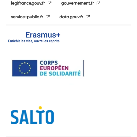
legifrance.gouv.fr
gouvernement.fr
service-public.fr
data.gouv.fr