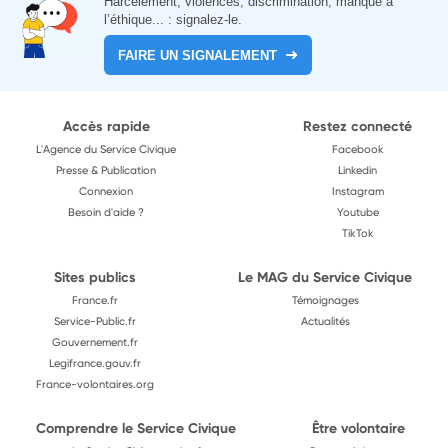
Harcèlement, violences, discrimination, manque à
l’éthique... : signalez-le.
FAIRE UN SIGNALEMENT
Accès rapide
Restez connecté
L'Agence du Service Civique
Facebook
Presse & Publication
Linkedin
Connexion
Instagram
Besoin d'aide ?
Youtube
TikTok
Sites publics
Le MAG du Service Civique
France.fr
Témoignages
Service-Public.fr
Actualités
Gouvernement.fr
Legifrance.gouv.fr
France-volontaires.org
Comprendre le Service Civique
Être volontaire