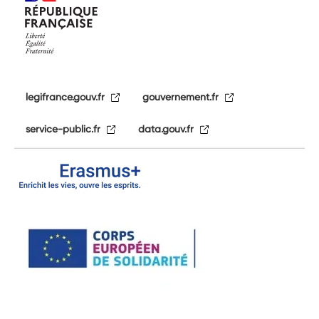
legifrance.gouv.fr
gouvernement.fr
service-public.fr
data.gouv.fr