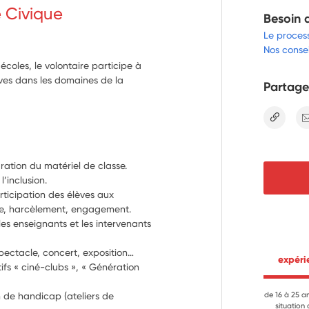
e Civique
Besoin 
Le proces
Nos consei
coles, le volontaire participe à
èves dans les domaines de la
Partage
lien
ration du matériel de classe. 
l’inclusion.
rticipation des élèves aux 
sme, harcèlement, engagement.
les enseignants et les intervenants 
spectacle, concert, exposition…
 expér
ifs « ciné-clubs », « Génération 
n de handicap (ateliers de 
de 16 à 25 a
situation