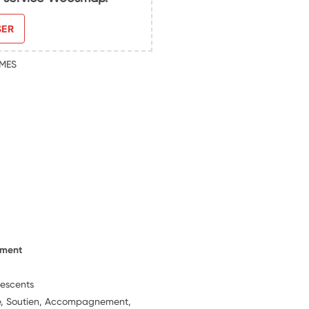
SER
UMES
ement
lescents
ie, Soutien, Accompagnement,