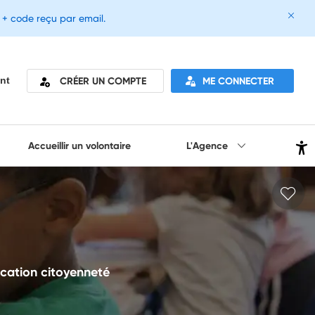
e + code reçu par email.
CRÉER UN COMPTE
ME CONNECTER
nt
Accueillir un volontaire
L'Agence
ucation citoyenneté