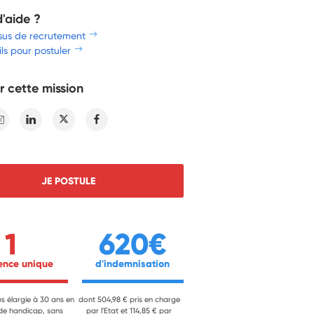
d'aide ?
sus de recrutement
ls pour postuler
r cette mission
E-mail
Linkedin
Twitter
Facebook
JE POSTULE
1
620€
ience unique 
 d'indemnisation 
ns élargie à 30 ans en
dont 504,98 € pris en charge
 de handicap, sans
par l'Etat et 114,85 € par