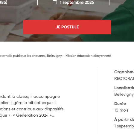
(85)
1 septembre 2026
JE POSTULE
ternelle publique les chaumes, Bellevigny - Mission éducation citoyenneté
Organism
RECTORAT
Localisati
Bellevigny
endant la classe, il accompagne
ier. Il gère la bibliothèque. Il
Durée
tions et contribue aux dispositifs
10 mois
tique », « Génération 2024 »…
À partir d
1 septemb