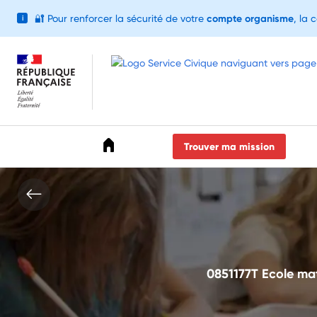
🔐
Pour renforcer la sécurité de votre
compte organisme
, la 
i
Accéder au menu
Accéder au contenu
Accéder au pied de page
Trouver ma mission
0851177T Ecole mat