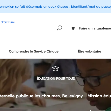
connexion se fait désormais en deux étapes : identifiant/mot de pass
Faire un signaleme
Comprendre le Service Civique
Être volontaire
ÉDUCATION POUR TOUS
ernelle publique les chaumes, Bellevigny - Mission éd