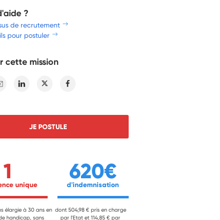
d'aide ?
sus de recrutement
ls pour postuler
r cette mission
E-mail
Linkedin
Twitter
Facebook
JE POSTULE
1
620€
ience unique 
 d'indemnisation 
ns élargie à 30 ans en
dont 504,98 € pris en charge
 de handicap, sans
par l'Etat et 114,85 € par