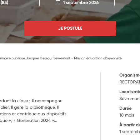
(85)
1 septembre 2026
JE POSTULE
rimaire publique Jacques Bereau, Sevremont - Mission éducation citoyenneté
Organism
RECTORAT
Localisati
Sèvremont
endant la classe, Il accompagne
ier. Il gère la bibliothèque. Il
Durée
tions et contribue aux dispositifs
10 mois
tique », « Génération 2024 »…
À partir d
1 septemb