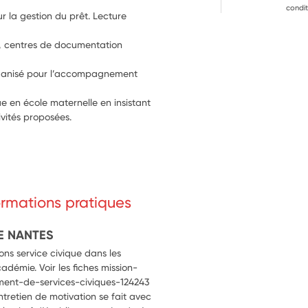
condit
ur la gestion du prêt. Lecture 
s, centres de documentation 
 organisé pour l’accompagnement 
e en école maternelle en insistant 
ivités proposées.
formations pratiques
E NANTES
ns service civique dans les
cadémie. Voir les fiches mission-
ment-de-services-civiques-124243
entretien de motivation se fait avec