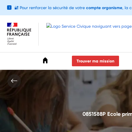
🔐
Pour renforcer la sécurité de votre
compte organisme
, la 
i
Accéder au menu
Accéder au contenu
Accéder au pied de page
Trouver ma mission
0851588P Ecole prim