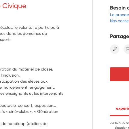
e Civique
Besoin 
Le proces
Nos consei
coles, le volontaire participe à
èves dans les domaines de
Partage
 sport.
lien
ration du matériel de classe. 
l’inclusion.
rticipation des élèves aux 
sme, harcèlement, engagement.
les enseignants et les intervenants 
spectacle, concert, exposition…
 expér
ifs « ciné-clubs », « Génération 
n de handicap (ateliers de 
de 16 à 25 a
situation