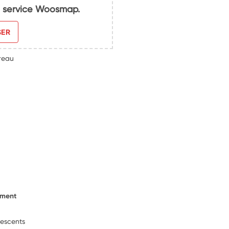
du service Woosmap.
SER
reau
ement
lescents