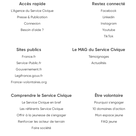
Accès rapide
Restez connecté
L'Agence du Service Civique
Facebook
Presse & Publication
Linkedin
Connexion
Instagram
Besoin d'aide ?
Youtube
TikTok
Sites publics
Le MAG du Service Civique
France.fr
Témoignages
Service-Public.fr
Actualités
Gouvernement.fr
Legifrance.gouv.fr
France-volontaires.org
Comprendre le Service Civique
Être volontaire
Le Service Civique en bref
Pourquoi s'engager
Les référents Service Civique
10 domaines d'action
Offrir à la jeunesse de s'engager
Mon espace jeune
Renforcer les acteur de terrain
FAQ jeune
Faire société