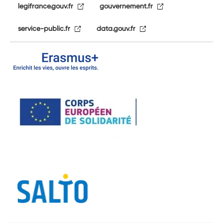
legifrance.gouv.fr
gouvernement.fr
service-public.fr
data.gouv.fr