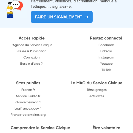
Harcèlement, violences, discrimination, manque à
l’éthique... : signalez-le.
FAIRE UN SIGNALEMENT
Accès rapide
Restez connecté
L'Agence du Service Civique
Facebook
Presse & Publication
Linkedin
Connexion
Instagram
Besoin d'aide ?
Youtube
TikTok
Sites publics
Le MAG du Service Civique
France.fr
Témoignages
Service-Public.fr
Actualités
Gouvernement.fr
Legifrance.gouv.fr
France-volontaires.org
Comprendre le Service Civique
Être volontaire