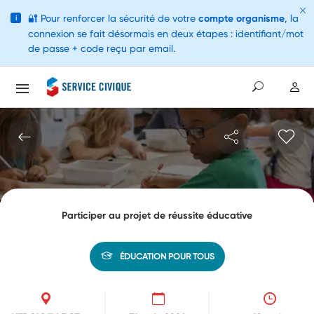
🔐
Pour renforcer la sécurité de votre
compte organisme
, la
i
connexion se fait désormais en deux étapes : identifiant/mot
de passe + code reçu par email.
Participer au projet de réussite éducative
ÉDUCATION POUR TOUS