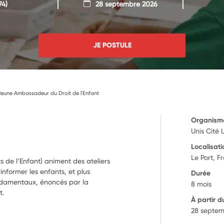
74)
28 septembre 2026
JE POSTULE
Jeune Ambassadeur du Droit de l'Enfant
Organism
Unis Cité
Localisati
Le Port, F
de l’Enfant) animent des ateliers
 informer les enfants, et plus
Durée
fondamentaux, énoncés par la
8 mois
t.
À partir d
28 septem