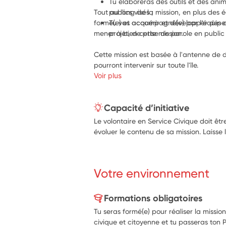
Tu élaboreras des outils et des ani
Tout au long de la mission, en plus des éq
publics visés ;
formé(e) et accompagné(e) par l’équipe 
Tu vas a
cquérir et développer des 
mener à bien cette mission. 
Cette mission est basée à l'antenne de du
pourront intervenir sur toute l'île. 
Voir plus
Capacité d’initiative
Le volontaire en Service Civique doit êtr
évoluer le contenu de sa mission. Laisse 
Votre environnement
Formations obligatoires
Tu seras formé(e) pour réaliser la missio
civique et citoyenne et tu passeras ton 