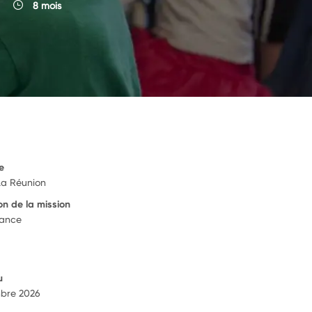
8 mois
e
 La Réunion
on de la mission
rance
u
bre 2026