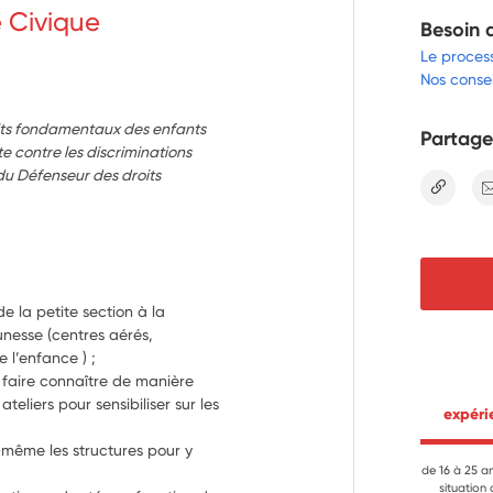
e Civique
Besoin 
Le proces
Nos consei
oits fondamentaux des enfants
Partage
tte contre les discriminations
 du Défenseur des droits
lien
e la petite section à la 
unesse (centres aérés, 
 l’enfance ) ;
 faire connaître de manière 
teliers pour sensibiliser sur les 
 expér
même les structures pour y 
de 16 à 25 a
situation