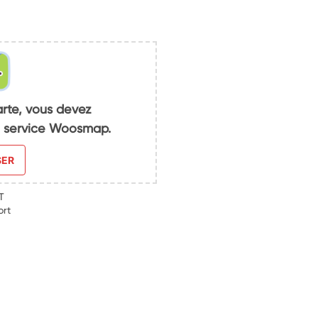
arte, vous devez
du service Woosmap.
SER
T
ort