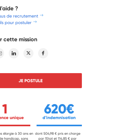
d'aide ?
sus de recrutement
ls pour postuler
r cette mission
E-mail
Linkedin
Twitter
Facebook
JE POSTULE
1
620€
ience unique 
 d'indemnisation 
ns élargie à 30 ans en
dont 504,98 € pris en charge
 de handicap, sans
par l'Etat et 114,85 € par