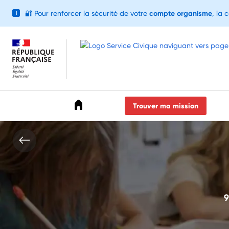
🔐
Pour renforcer la sécurité de votre
compte organisme
, la 
i
Accéder au menu
Accéder au contenu
Accéder au pied de page
Trouver ma mission
9