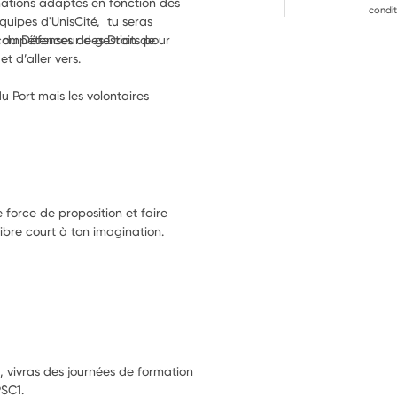
mations adaptés en fonction des 
condit
uipes d'UnisCité,  tu seras 
du Défenseur des Droits pour 
compétences de gestion de 
projet, de prise de parole en public et d’aller vers. 
 Port mais les volontaires 
e force de proposition et faire
libre court à ton imagination.
n, vivras des journées de formation
PSC1.