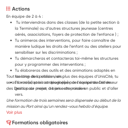
Actions
En équipe de 2 à 4 : 
 Tu interviendras dans des classes (de la petite section à 
la Terminale) ou d’autres structures jeunesse (centres 
aérés, associations, foyers de protection de l’enfance ) ;
Tu animeras des interventions, pour faire connaître de 
manière ludique les droits de l’enfant ou des ateliers pour 
sensibiliser sur les discriminations ; 
Tu démarcheras et contacteras toi-même les structures 
pour y programmer des interventions ; 
Tu élaboreras des outils et des animations adaptés en 
Tout au long de la mission, en plus des équipes d'UnisCité, tu 
fonction des publics visés ;
seras formé(e) et accompagné(e) par l’équipe du Défenseur 
Tu vas a
cquérir et développer des compétences de 
gestion de projet, de prise de parole en public et d’aller 
des Droits pour mener à bien cette mission. 
vers.
Une formation de trois semaines sera dispensée au début de la 
mission au Port ainsi qu'un rendez-vous hebdo d'équipe.
Voir plus
Formations obligatoires