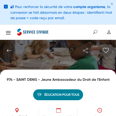
🔐
Pour renforcer la sécurité de votre
compte organisme
, la
i
connexion se fait désormais en deux étapes : identifiant/mot
de passe + code reçu par email.
974 - SAINT DENIS - Jeune Ambassadeur du Droit de l'Enfant
ÉDUCATION POUR TOUS