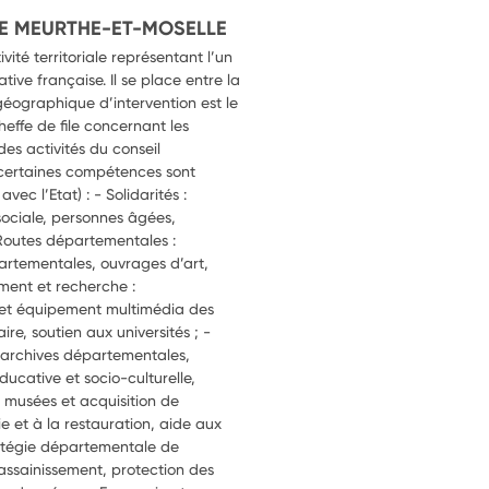
E MEURTHE-ET-MOSELLE
vité territoriale représentant l’un
tive française. Il se place entre la
éographique d’intervention est le
cheffe de file concernant les
des activités du conseil
certaines compétences sont
vec l’Etat) : - Solidarités :
 sociale, personnes âgées,
 Routes départementales :
partementales, ouvrages d’art,
ement et recherche :
n et équipement multimédia des
ire, soutien aux universités ; -
 archives départementales,
ucative et socio-culturelle,
s musées et acquisition de
rie et à la restauration, aide aux
atégie départementale de
assainissement, protection des