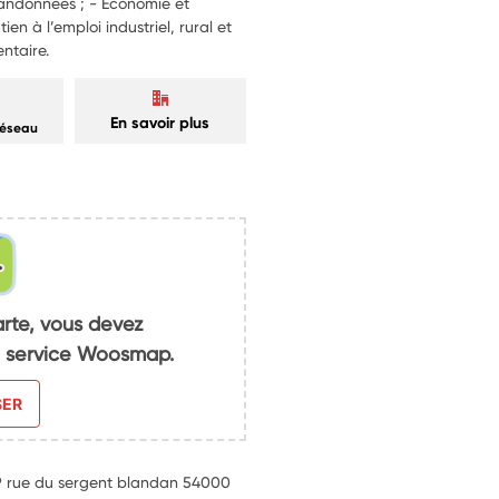
 randonnées ; - Economie et
tien à l’emploi industriel, rural et
entaire.
En savoir plus
réseau
arte, vous devez
du service Woosmap.
SER
 39 rue du sergent blandan 54000