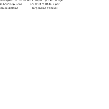
ns élargie à 30 ans en
dont 504,98 € pris en charge
 de handicap, sans
par l'Etat et 114,85 € par
ion de diplôme
l'organisme d'accueil