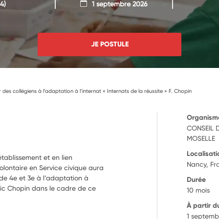
4)
1 septembre 2026
JE POSTULE
s collégiens à l’adaptation à l’internat « Internats de la réussite » F. Chopin
Organism
CONSEIL 
MOSELLE
Localisati
tablissement et en lien
Nancy, Fr
olontaire en Service civique aura
de 4e et 3e à l’adaptation à
Durée
édéric Chopin dans le cadre de ce
10 mois
À partir d
1 septemb