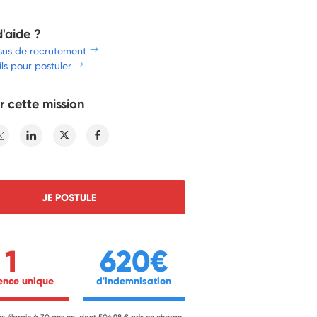
d'aide ?
sus de recrutement
ls pour postuler
r cette mission
E-mail
Linkedin
Twitter
Facebook
JE POSTULE
1
620€
ience unique 
 d'indemnisation 