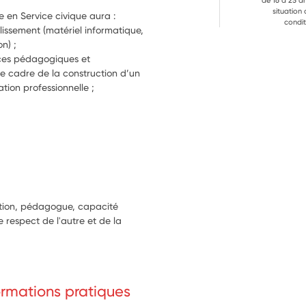
de 16 à 25 a
situation
e en Service civique aura :
condit
lissement (matériel informatique, 
n) ;
rces pédagogiques et 
le cadre de la construction d’un 
ation professionnelle ;
sition, pédagogue, capacité
e respect de l'autre et de la
formations pratiques