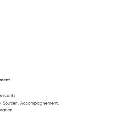
ement
lescents
ie, Soutien, Accompagnement,
rmation