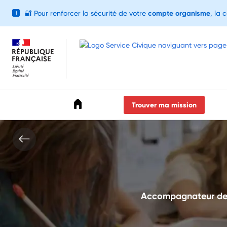
🔐
Pour renforcer la sécurité de votre
compte organisme
, la 
i
Accéder au menu
Accéder au contenu
Accéder au pied de page
Trouver ma mission
Accompagnateur des c