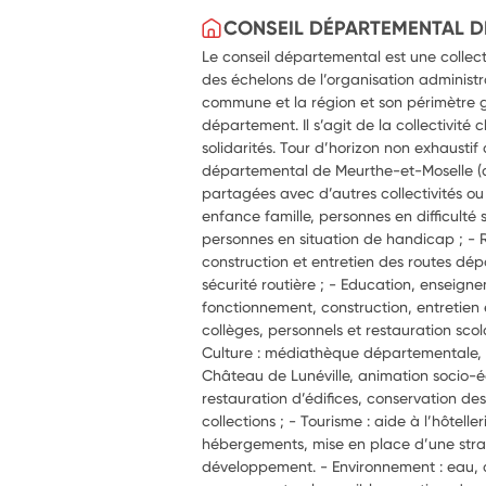
CONSEIL DÉPARTEMENTAL D
Le conseil départemental est une collecti
des échelons de l’organisation administra
commune et la région et son périmètre g
département. Il s’agit de la collectivité 
solidarités. Tour d’horizon non exhaustif 
départemental de Meurthe-et-Moselle (
partagées avec d’autres collectivités ou a
enfance famille, personnes en difficulté
personnes en situation de handicap ; -
construction et entretien des routes dé
sécurité routière ; - Education, enseign
fonctionnement, construction, entretie
collèges, personnels et restauration scola
Culture : médiathèque départementale,
Château de Lunéville, animation socio-éd
restauration d’édifices, conservation de
collections ; - Tourisme : aide à l’hôtelle
hébergements, mise en place d’une str
développement. - Environnement : eau, 