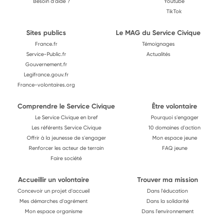
Besoin d'aide ?
Youtube
TikTok
Sites publics
Le MAG du Service Civique
France.fr
Témoignages
Service-Public.fr
Actualités
Gouvernement.fr
Legifrance.gouv.fr
France-volontaires.org
Comprendre le Service Civique
Être volontaire
Le Service Civique en bref
Pourquoi s'engager
Les référents Service Civique
10 domaines d'action
Offrir à la jeunesse de s'engager
Mon espace jeune
Renforcer les acteur de terrain
FAQ jeune
Faire société
Accueillir un volontaire
Trouver ma mission
Concevoir un projet d'accueil
Dans l'éducation
Mes démarches d'agrément
Dans la solidarité
Mon espace organisme
Dans l'environnement