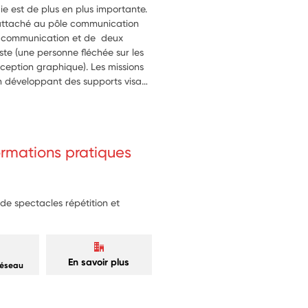
e est de plus en plus importante. 
 rattaché au pôle communication 
e communication et de  deux 
ste (une personne fléchée sur les 
ception graphique). Les missions 
 développant des supports visant 
blics. Son point de vue et son 
ération de public  sera propice 
 à la collaboration.
formations pratiques
 de spectacles répétition et
En savoir plus
réseau