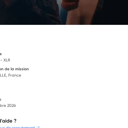
e
 - XLR
on de la mission
LLE, France
u
bre 2026
d'aide ?
sus de recrutement