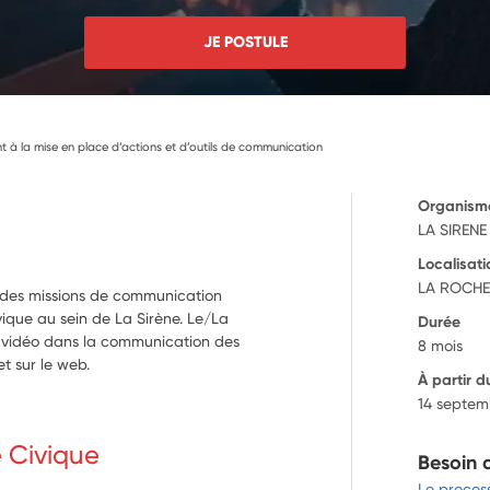
JE POSTULE
 la mise en place d’actions et d’outils de communication
Organism
LA SIRENE
Localisati
LA ROCHE
té des missions de communication
vique au sein de La Sirène. Le/La
Durée
la vidéo dans la communication des
8 mois
et sur le web.
À partir d
14 septem
e Civique
Besoin 
Le proces