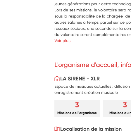
jeunes générations pour cette technologi
Lors de ses missions, le volontaire sera
sous la responsabilité de la chargée  d
autres salariés à temps partiel sur ce po
réseaux sociaux, une seconde sur la con
du volontaire seront complémentaires en
à diversifier et mobiliser de nouveaux pu
Voir plus
regard correspondant à une nouvelle gén
à la réflexion collective, à l'émulation et
L'organisme d'accueil, in
LA SIRENE - XLR
Espace de musiques actuelles : diffusion
enregistrement création musicale
3
3
Missions de l'organisme
Missions du 
Localisation de la mission