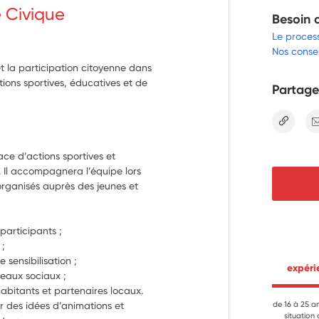
e Civique
Besoin 
Le proces
Nos consei
 et la participation citoyenne dans
tions sportives, éducatives et de
Partage
lien
ace d’actions sportives et 
. Il accompagnera l’équipe lors 
rganisés auprès des jeunes et 
participants ;
 ;
e sensibilisation ;
 expér
éseaux sociaux ;
abitants et partenaires locaux.
 des idées d’animations et 
de 16 à 25 a
situation