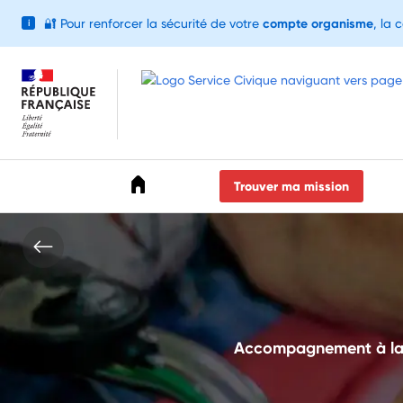
🔐
Pour renforcer la sécurité de votre
compte organisme
, la 
i
Accéder au menu
Accéder au contenu
Accéder au pied de page
Trouver ma mission
Accompagnement à la mi