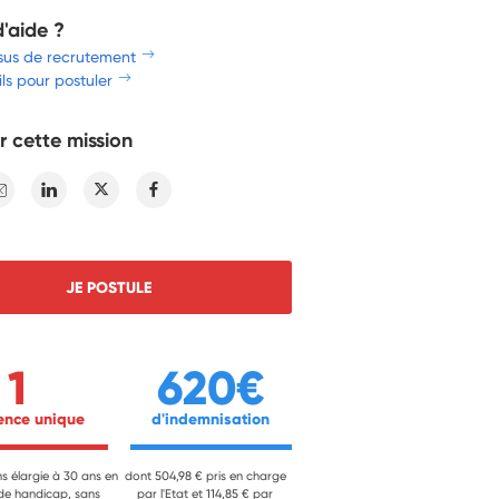
d'aide ?
sus de recrutement
ls pour postuler
r cette mission
E-mail
Linkedin
Twitter
Facebook
JE POSTULE
1
620€
ience unique 
 d'indemnisation 
ns élargie à 30 ans en
dont 504,98 € pris en charge
 de handicap, sans
par l'Etat et 114,85 € par