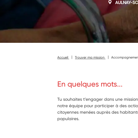
AULNAY-SO
Accueil
Trouver ma mission
Accompagnement à
En quelques mots...
Tu souhaites t’engager dans une missio
notre équipe pour participer à des actio
citoyennes menées auprès des habitants
populaires.