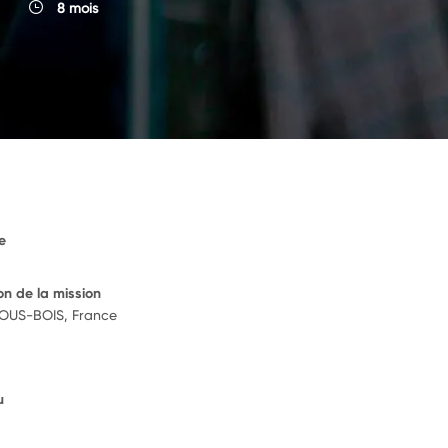
8 mois
e
on de la mission
OUS-BOIS, France
u
6