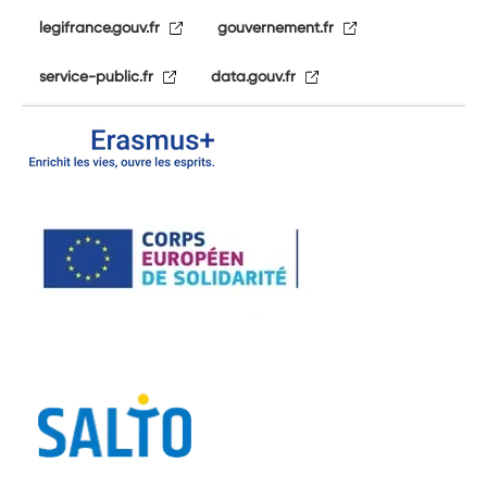
legifrance.gouv.fr
gouvernement.fr
service-public.fr
data.gouv.fr