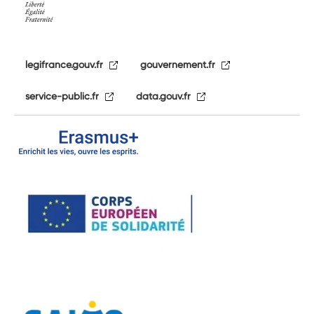
legifrance.gouv.fr
gouvernement.fr
service-public.fr
data.gouv.fr