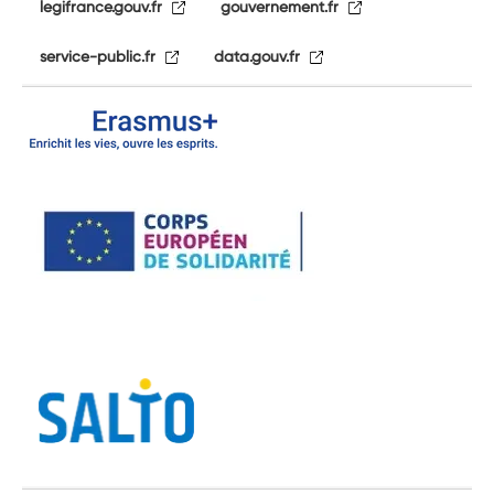
legifrance.gouv.fr
gouvernement.fr
service-public.fr
data.gouv.fr