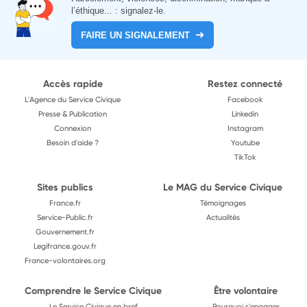
l’éthique... : signalez-le.
FAIRE UN SIGNALEMENT
Accès rapide
Restez connecté
L'Agence du Service Civique
Facebook
Presse & Publication
Linkedin
Connexion
Instagram
Besoin d'aide ?
Youtube
TikTok
Sites publics
Le MAG du Service Civique
France.fr
Témoignages
Service-Public.fr
Actualités
Gouvernement.fr
Legifrance.gouv.fr
France-volontaires.org
Comprendre le Service Civique
Être volontaire
Le Service Civique en bref
Pourquoi s'engager