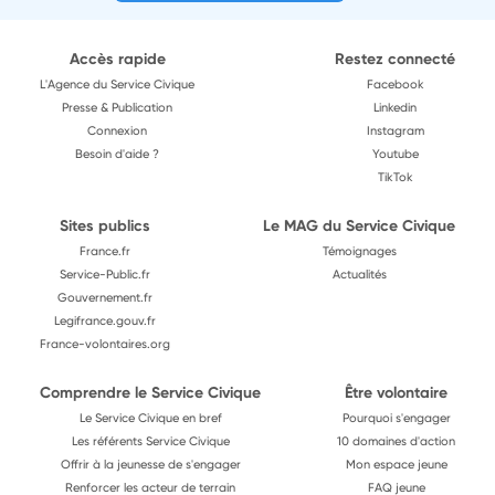
Accès rapide
Restez connecté
L'Agence du Service Civique
Facebook
Presse & Publication
Linkedin
Connexion
Instagram
Besoin d'aide ?
Youtube
TikTok
Sites publics
Le MAG du Service Civique
France.fr
Témoignages
Service-Public.fr
Actualités
Gouvernement.fr
Legifrance.gouv.fr
France-volontaires.org
Comprendre le Service Civique
Être volontaire
Le Service Civique en bref
Pourquoi s'engager
Les référents Service Civique
10 domaines d'action
Offrir à la jeunesse de s'engager
Mon espace jeune
Renforcer les acteur de terrain
FAQ jeune