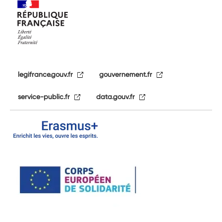
legifrance.gouv.fr
gouvernement.fr
service-public.fr
data.gouv.fr