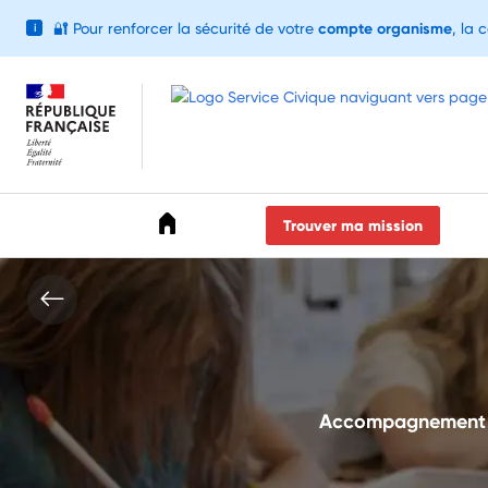
🔐
Pour renforcer la sécurité de votre
compte organisme
, la 
i
Accéder au menu
Accéder au contenu
Accéder au pied de page
Trouver ma mission
Accompagnement de