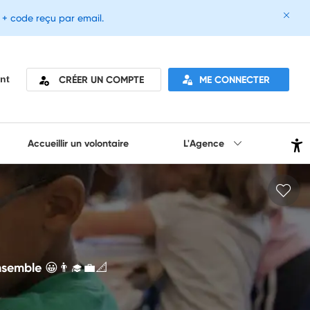
e + code reçu par email.
CRÉER UN COMPTE
ME CONNECTER
nt
Accueillir un volontaire
L'Agence
semble 😀👨‍🎓💼📐