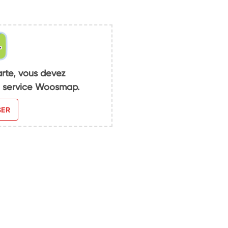
arte, vous devez
du service Woosmap.
SER