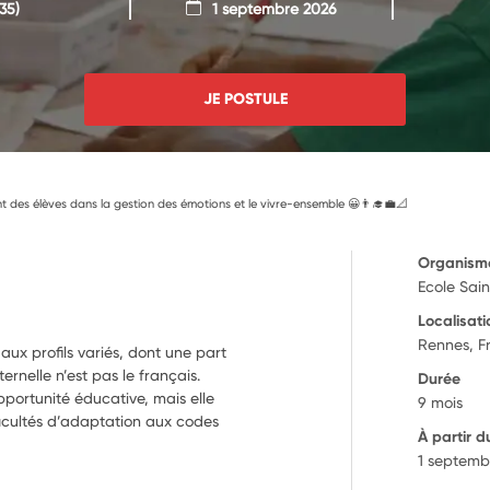
35)
1 septembre 2026
JE POSTULE
es élèves dans la gestion des émotions et le vivre-ensemble 😀👨‍🎓💼📐
Organism
Ecole Sai
Localisati
Rennes, F
 aux profils variés, dont une part
rnelle n’est pas le français.
Durée
pportunité éducative, mais elle
9 mois
icultés d’adaptation aux codes
À partir d
1 septemb