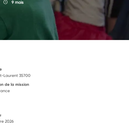
9 mois
e
nt-Laurent 35700
on de la mission
rance
u
re 2026