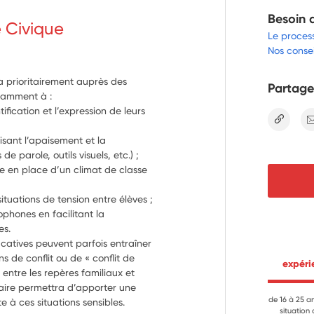
Besoin 
e Civique
Le proces
Nos consei
ra prioritairement auprès des
Partage
otamment à :
fication et l’expression de leurs
lien
isant l’apaisement et la
e parole, outils visuels, etc.) ;
se en place d’un climat de classe
ituations de tension entre élèves ;
lophones en facilitant la
es.
ducatives peuvent parfois entraîner
s de conflit ou de « conflit de
 expér
 entre les repères familiaux et
taire permettra d’apporter une
de 16 à 25 a
 à ces situations sensibles.
situation