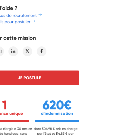
d'aide ?
sus de recrutement
ls pour postuler
r cette mission
E-mail
Linkedin
Twitter
Facebook
JE POSTULE
1
620€
ience unique 
 d'indemnisation 
ns élargie à 30 ans en
dont 504,98 € pris en charge
 de handicap, sans
par l'Etat et 114,85 € par