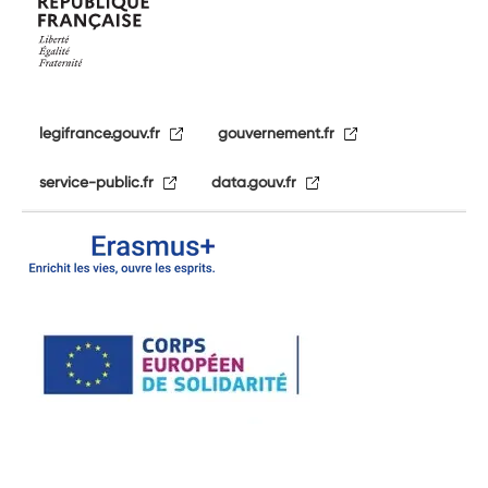
legifrance.gouv.fr
gouvernement.fr
service-public.fr
data.gouv.fr