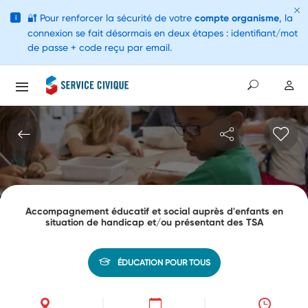
🔐
Pour renforcer la sécurité de votre
compte organisme
, la
i
connexion se fait désormais en deux étapes : identifiant/mot
de passe + code reçu par email.
Accompagnement éducatif et social auprès d'enfants en
situation de handicap et/ou présentant des TSA
ÉDUCATION POUR TOUS