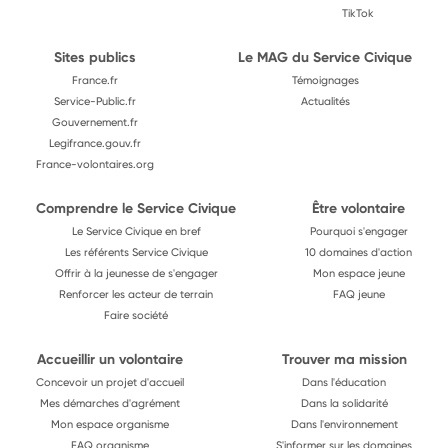
TikTok
Sites publics
Le MAG du Service Civique
France.fr
Témoignages
Service-Public.fr
Actualités
Gouvernement.fr
Legifrance.gouv.fr
France-volontaires.org
Comprendre le Service Civique
Être volontaire
Le Service Civique en bref
Pourquoi s'engager
Les référents Service Civique
10 domaines d'action
Offrir à la jeunesse de s'engager
Mon espace jeune
Renforcer les acteur de terrain
FAQ jeune
Faire société
Accueillir un volontaire
Trouver ma mission
Concevoir un projet d'accueil
Dans l'éducation
Mes démarches d'agrément
Dans la solidarité
Mon espace organisme
Dans l'environnement
FAQ organisme
S'informer sur les domaines