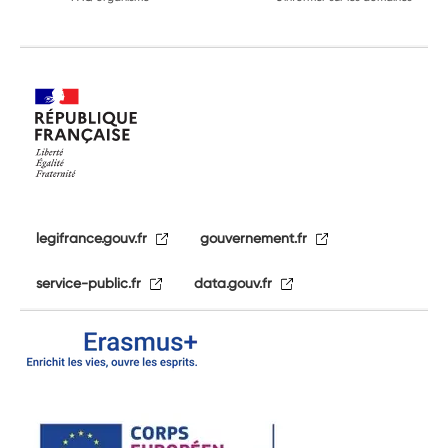
legifrance.gouv.fr
gouvernement.fr
service-public.fr
data.gouv.fr