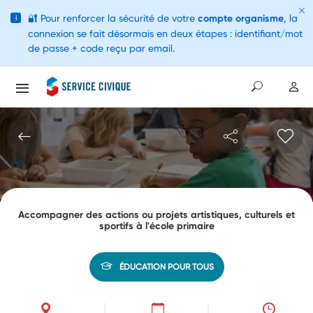
🔐
Pour renforcer la sécurité de votre
compte organisme
, la
i
connexion se fait désormais en deux étapes : identifiant/mot
de passe + code reçu par email.
Accompagner des actions ou projets artistiques, culturels et
sportifs à l'école primaire
ÉDUCATION POUR TOUS