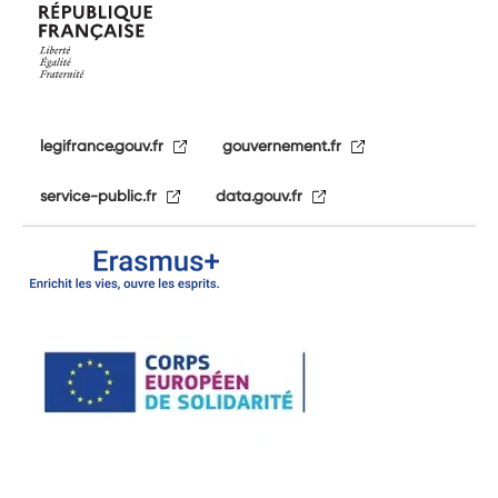
legifrance.gouv.fr
gouvernement.fr
service-public.fr
data.gouv.fr