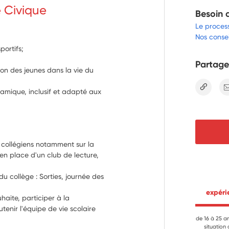
e Civique
Besoin 
Le proces
Nos consei
portifs;
Partage
ion des jeunes dans la vie du
lien
namique, inclusif et adapté aux
 collégiens notamment sur la 
en place d'un club de lecture, 
u collège : Sorties, journée des 
…
 expér
haite, participer à la 
enir l'équipe de vie scolaire 
de 16 à 25 a
situation