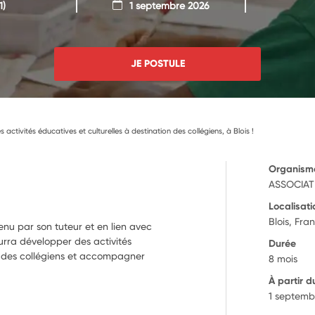
1)
1 septembre 2026
JE POSTULE
ctivités éducatives et culturelles à destination des collégiens, à Blois !
Organism
ASSOCIATI
Localisati
Blois, Fra
enu par son tuteur et en lien avec
urra développer des activités
Durée
er des collégiens et accompagner
8 mois
À partir d
1 septemb