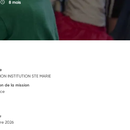
8 mois
e
ON INSTITUTION STE MARIE
on de la mission
nce
u
re 2026