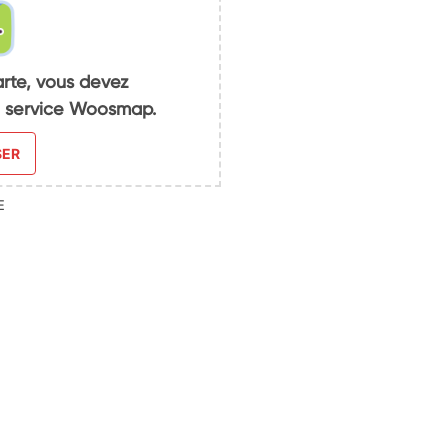
arte, vous devez
du service Woosmap.
SER
E