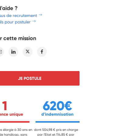
d'aide ?
sus de recrutement
ls pour postuler
r cette mission
E-mail
Linkedin
Twitter
Facebook
JE POSTULE
1
620€
ience unique 
 d'indemnisation 
ns élargie à 30 ans en
dont 504,98 € pris en charge
 de handicap, sans
par l'Etat et 114,85 € par