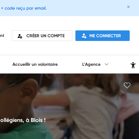
e + code reçu par email.
CRÉER UN COMPTE
ME CONNECTER
nt
Accueillir un volontaire
L'Agence
llégiens, à Blois !