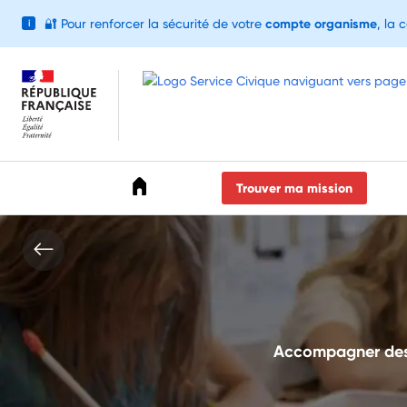
🔐
Pour renforcer la sécurité de votre
compte organisme
, la 
i
Accéder au menu
Accéder au contenu
Accéder au pied de page
Trouver ma mission
Accompagner des ac