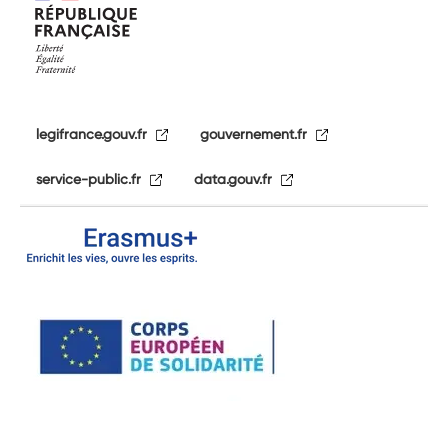
legifrance.gouv.fr
gouvernement.fr
service-public.fr
data.gouv.fr