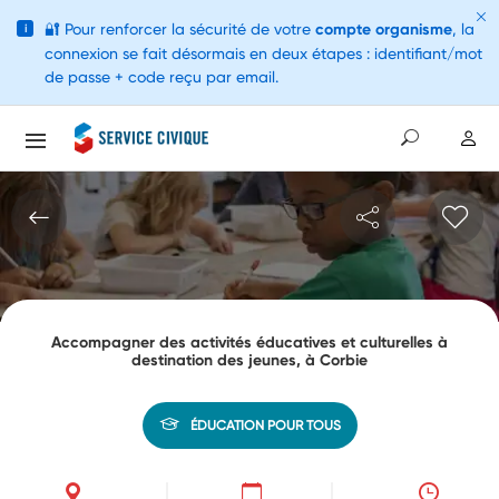
🔐
Pour renforcer la sécurité de votre
compte organisme
, la
i
connexion se fait désormais en deux étapes : identifiant/mot
de passe + code reçu par email.
Accompagner des activités éducatives et culturelles à
destination des jeunes, à Corbie
ÉDUCATION POUR TOUS