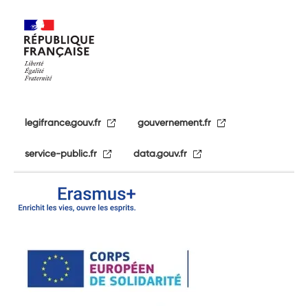
legifrance.gouv.fr
gouvernement.fr
service-public.fr
data.gouv.fr