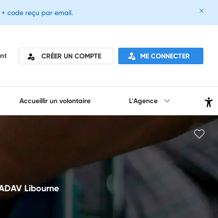
e + code reçu par email.
CRÉER UN COMPTE
ME CONNECTER
nt
Accueillir un volontaire
L'Agence
-ADAV Libourne