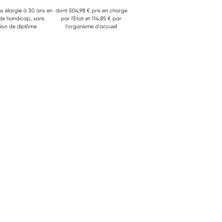
ns élargie à 30 ans en
dont 504,98 € pris en charge
 de handicap, sans
par l'Etat et 114,85 € par
ion de diplôme
l'organisme d'accueil