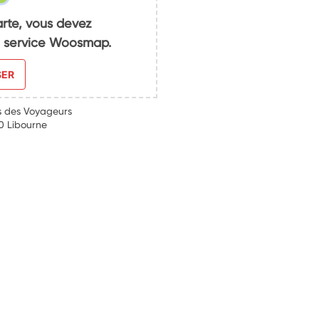
arte, vous devez
du service Woosmap.
SER
s des Voyageurs
0 Libourne