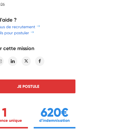
026
d'aide ?
sus de recrutement
ls pour postuler
r cette mission
E-mail
Linkedin
Twitter
Facebook
JE POSTULE
1
620€
ience unique 
 d'indemnisation 