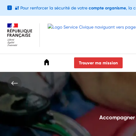
🔐
Pour renforcer la sécurité de votre
compte organisme
, la 
i
Accéder au menu
Accéder au contenu
Accéder au pied de page
Trouver ma mission
Accompagner d