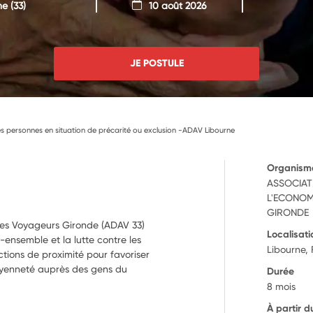
ne
(33)
10 août 2026
JE POSTULE
personnes en situation de précarité ou exclusion -ADAV Libourne
Organism
ASSOCIAT
L'ECONOM
GIRONDE
des Voyageurs Gironde (ADAV 33)
Localisati
e-ensemble et la lutte contre les
Libourne,
ctions de proximité pour favoriser
itoyenneté auprès des gens du
Durée
8 mois
À partir d