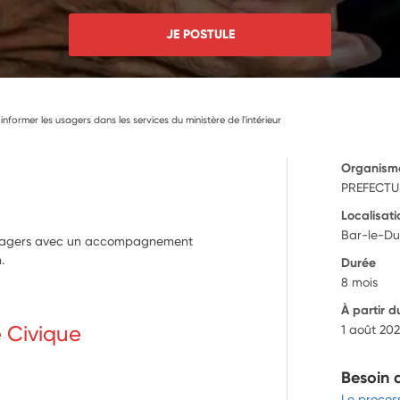
JE POSTULE
former les usagers dans les services du ministère de l'intérieur
Organism
PREFECTUR
Localisati
Bar-le-Du
 usagers avec un accompagnement
.
Durée
8 mois
À partir d
e Civique
1 août 20
Besoin 
Le proces