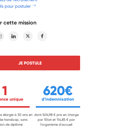
ls pour postuler
r cette mission
E-mail
Linkedin
Twitter
Facebook
JE POSTULE
1
620€
ience unique 
 d'indemnisation 
ns élargie à 30 ans en
dont 504,98 € pris en charge
 de handicap, sans
par l'Etat et 114,85 € par
ion de diplôme
l'organisme d'accueil