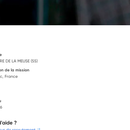
e
E DE LA MEUSE (55)
on de la mission
c, France
u
26
d'aide ?
sus de recrutement