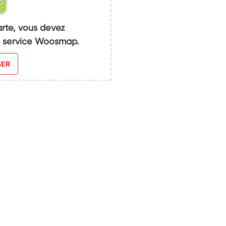
arte, vous devez
du service Woosmap.
SER