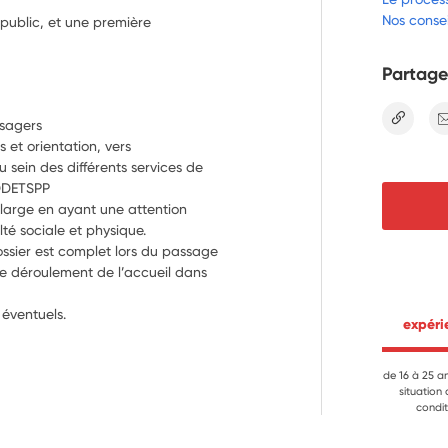
Nos consei
public, et une première
Partage
lien
usagers
 orientation, vers 
 sein des différents services de 
 DDETSPP
large en ayant une attention 
lté sociale et physique.
ossier est complet lors du passage 
e déroulement de l’accueil dans 
 éventuels.
 expér
de 16 à 25 a
situation
condit