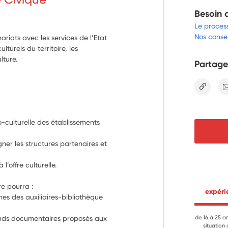
Besoin 
Le proces
Nos consei
ariats avec les services de l’Etat
lturels du territoire, les
lture.
Partage
lien
o-culturelle des établissements 
gner les structures partenaires et 
 l’offre culturelle.
Au niveau de la bibliothèque, le volontaire pourra : 
 expér
es des auxiliaires-bibliothèque 
 fonds documentaires proposés aux 
de 16 à 25 a
situation