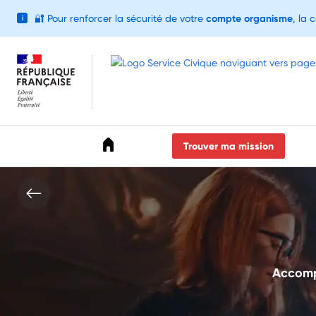
🔐
Pour renforcer la sécurité de votre
compte organisme
, la 
i
Accéder au menu
Accéder au contenu
Accéder au pied de page
Trouver ma mission
Accompa