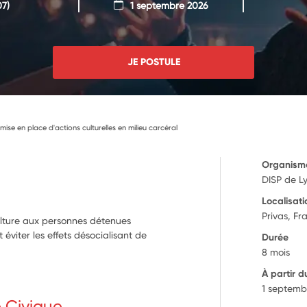
7)
1 septembre 2026
JE POSTULE
se en place d'actions culturelles en milieu carcéral
Organism
DISP de L
Localisati
Privas, Fr
culture aux personnes détenues
t éviter les effets désocialisant de
Durée
8 mois
À partir d
1 septemb
e Civique