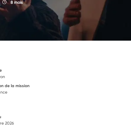
8 mois
e
yon
on de la mission
ance
u
re 2026