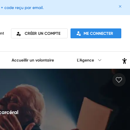
e + code reçu par email.
CRÉER UN COMPTE
ME CONNECTER
nt
Accueillir un volontaire
L'Agence
carcéral