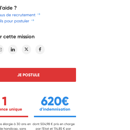
d'aide ?
sus de recrutement
ls pour postuler
r cette mission
E-mail
Linkedin
Twitter
Facebook
JE POSTULE
1
620€
ience unique 
 d'indemnisation 
ns élargie à 30 ans en
dont 504,98 € pris en charge
 de handicap, sans
par l'Etat et 114,85 € par