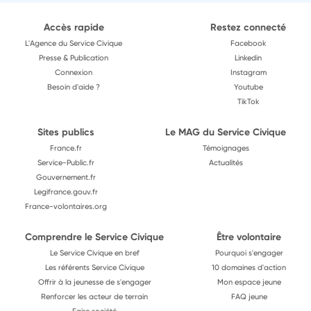
Accès rapide
Restez connecté
L'Agence du Service Civique
Facebook
Presse & Publication
Linkedin
Connexion
Instagram
Besoin d'aide ?
Youtube
TikTok
Sites publics
Le MAG du Service Civique
France.fr
Témoignages
Service-Public.fr
Actualités
Gouvernement.fr
Legifrance.gouv.fr
France-volontaires.org
Comprendre le Service Civique
Être volontaire
Le Service Civique en bref
Pourquoi s'engager
Les référents Service Civique
10 domaines d'action
Offrir à la jeunesse de s'engager
Mon espace jeune
Renforcer les acteur de terrain
FAQ jeune