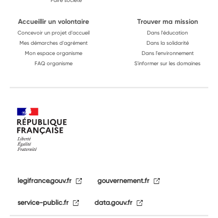
Faire société
Accueillir un volontaire
Trouver ma mission
Concevoir un projet d'accueil
Dans l'éducation
Mes démarches d'agrément
Dans la solidarité
Mon espace organisme
Dans l'environnement
FAQ organisme
S'informer sur les domaines
legifrance.gouv.fr
gouvernement.fr
service-public.fr
data.gouv.fr