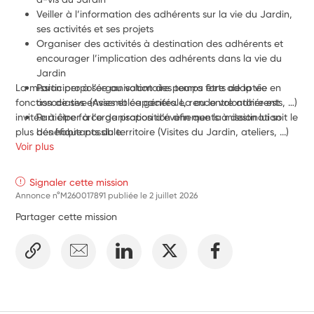
Veiller à l’information des adhérents sur la vie du Jardin, 
ses activités et ses projets
Organiser des activités à destination des adhérents et 
encourager l’implication des adhérents dans la vie du 
Jardin
La mission proposée au volontaire pourra être adaptée en 
Participer à l’organisation des temps forts de la vie 
fonction de ses envies et capacités. La ou le volontaire est 
associative (Assemblée générale, rencontre adhérents, …)
invité.e à être force de proposition afin que la mission lui soit le 
Participer à l’organisation d’évènements à destination 
plus bénéfique possible.
des habitants du territoire (Visites du Jardin, ateliers, ...)
Voir plus
Contribuer à faire connaître le Jardin et ses activités 
auprès des habitants du territoire
Participer aux différentes activités du Jardin
Signaler cette mission
Annonce n°M260017891 publiée le
2 juillet 2026
Partager cette mission