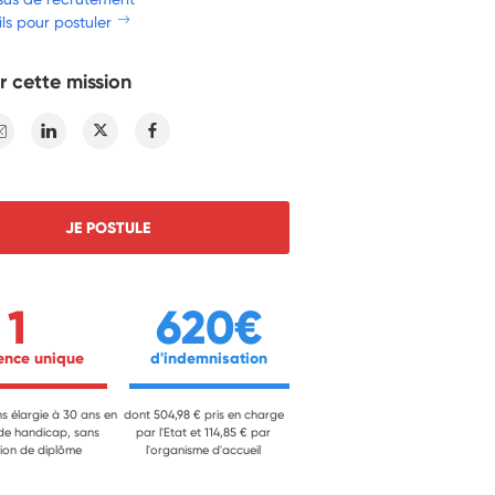
ls pour postuler
r cette mission
E-mail
Linkedin
Twitter
Facebook
JE POSTULE
1
620€
ience unique 
 d'indemnisation 
ns élargie à 30 ans en
dont 504,98 € pris en charge
 de handicap, sans
par l'Etat et 114,85 € par
ion de diplôme
l'organisme d'accueil