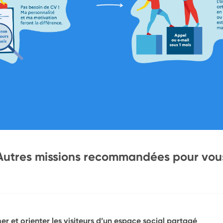
Autres missions recommandées pour vou
r et orienter les visiteurs d’un espace social partagé