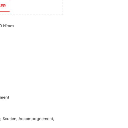
SER
0 Nîmes
ement
ie, Soutien, Accompagnement,