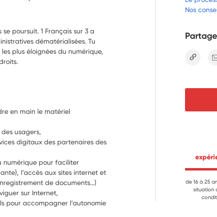
Nos consei
 se poursuit. 1 Français sur 3 a
Partage
istratives dématérialisées. Tu
les plus éloignées du numérique,
lien
roits.
dre en main le matériel 
des usagers, 
ces digitaux des partenaires des 
 expér
numérique pour faciliter 
mante), l’accès aux sites internet et 
, enregistrement de documents…)
de 16 à 25 a
situation
-      Expliquer les manipulations pour naviguer sur Internet, 
condit
tils pour accompagner l’autonomie 