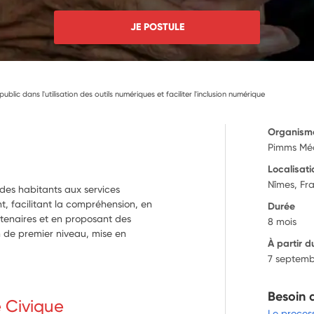
JE POSTULE
lic dans l'utilisation des outils numériques et faciliter l'inclusion numérique
Organism
Pimms Méd
Localisati
Nîmes, Fr
 des habitants aux services
nt, facilitant la compréhension, en
Durée
rtenaires et en proposant des
8 mois
n de premier niveau, mise en
À partir d
7 septemb
Besoin 
e Civique
Le proces