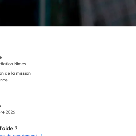
e
iation Nîmes
on de la mission
ance
u
re 2026
d'aide ?
sus de recrutement