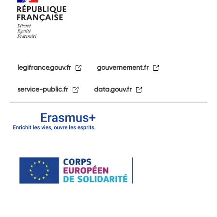
legifrance.gouv.fr
gouvernement.fr
service-public.fr
data.gouv.fr