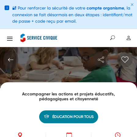
🔐
Pour renforcer la sécurité de votre
compte organisme
, la
i
connexion se fait désormais en deux étapes : identifiant/mot
de passe + code reçu par email.
Accompagner les actions et projets éducatifs,
pédagogiques et citoyenneté
ÉDUCATION POUR TOUS