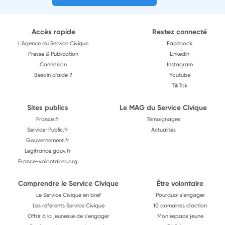
Accès rapide
Restez connecté
L'Agence du Service Civique
Facebook
Presse & Publication
Linkedin
Connexion
Instagram
Besoin d'aide ?
Youtube
TikTok
Sites publics
Le MAG du Service Civique
France.fr
Témoignages
Service-Public.fr
Actualités
Gouvernement.fr
Legifrance.gouv.fr
France-volontaires.org
Comprendre le Service Civique
Être volontaire
Le Service Civique en bref
Pourquoi s'engager
Les référents Service Civique
10 domaines d'action
Offrir à la jeunesse de s'engager
Mon espace jeune