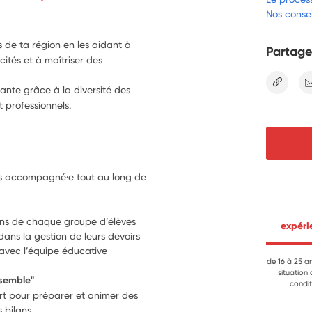
Nos consei
s de ta région en les aidant à
Partage
cités et à maîtriser des
lien
ante grâce à la diversité des
t professionnels.
es accompagné·e tout au long de 
oins de chaque groupe d’élèves
 expér
ans la gestion de leurs devoirs
 avec l’équipe éducative
de 16 à 25 a
situation
nsemble"
condit
t pour préparer et animer des 
s bilans