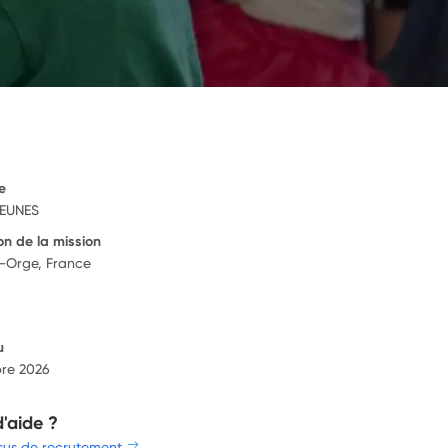
e
JEUNES
on de la mission
r-Orge, France
u
re 2026
d'aide ?
sus de recrutement