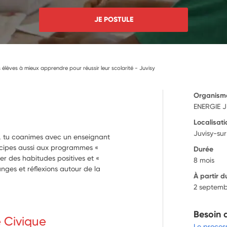
JE POSTULE
élèves à mieux apprendre pour réussir leur scolarité - Juvisy
Organism
ENERGIE 
Localisati
Juvisy-su
e, tu coanimes avec un enseignant
icipes aussi aux programmes «
Durée
r des habitudes positives et «
8 mois
nges et réflexions autour de la
À partir d
2 septemb
Besoin 
e Civique
Le proces