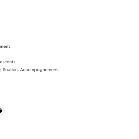
ement
lescents
ie, Soutien, Accompagnement,