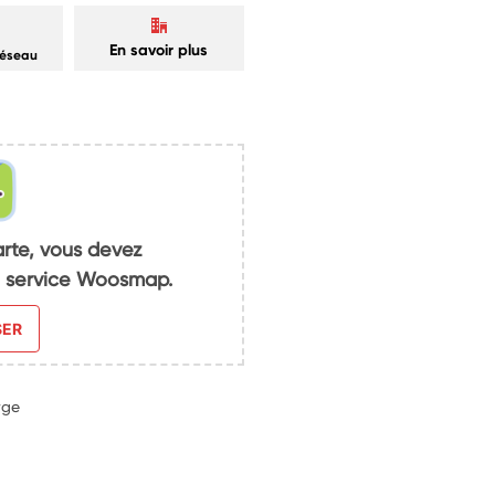
En savoir plus
réseau
arte, vous devez
du service Woosmap.
SER
rge