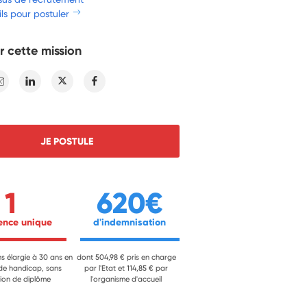
ls pour postuler
r cette mission
E-mail
Linkedin
Twitter
Facebook
JE POSTULE
1
620€
ience unique 
 d'indemnisation 
ns élargie à 30 ans en
dont 504,98 € pris en charge
 de handicap, sans
par l'Etat et 114,85 € par
ion de diplôme
l'organisme d'accueil