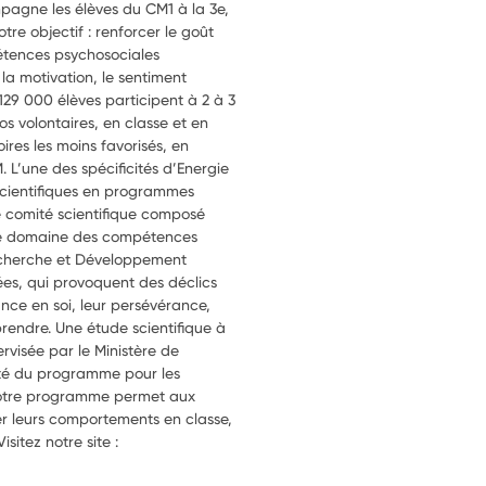
pagne les élèves du CM1 à la 3e,
tre objectif : renforcer le goût
tences psychosociales
, la motivation, le sentiment
129 000 élèves participent à 2 à 3
s volontaires, en classe et en
ires les moins favorisés, en
L’une des spécificités d’Energie
scientifiques en programmes
 comité scientifique composé
s le domaine des compétences
echerche et Développement
lées, qui provoquent des déclics
ance en soi, leur persévérance,
pprendre. Une étude scientifique à
rvisée par le Ministère de
cité du programme pour les
 notre programme permet aux
rer leurs comportements en classe,
isitez notre site :