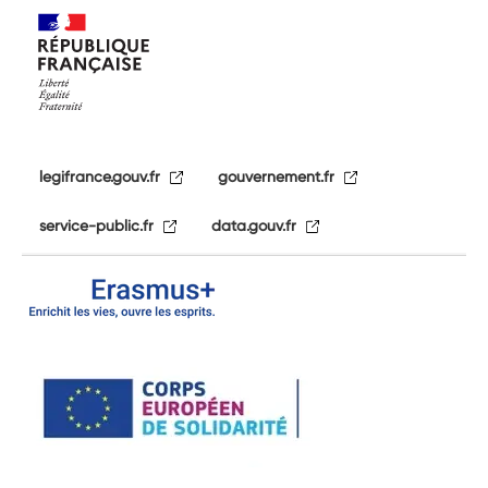
legifrance.gouv.fr
gouvernement.fr
service-public.fr
data.gouv.fr